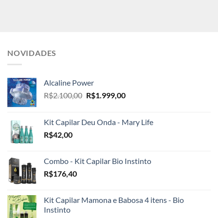
NOVIDADES
Alcaline Power
O
O
R$
2.100,00
R$
1.999,00
preço
preço
original
atual
Kit Capilar Deu Onda - Mary Life
era:
é:
R$
42,00
R$2.100,00.
R$1.999,00.
Combo - Kit Capilar Bio Instinto
R$
176,40
Kit Capilar Mamona e Babosa 4 itens - Bio
Instinto