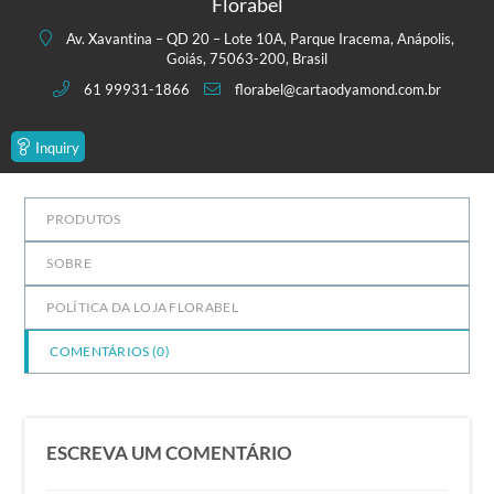
Florabel
de
5
Av. Xavantina – QD 20 – Lote 10A, Parque Iracema, Anápolis,
Goiás, 75063-200, Brasil
61 99931-1866
florabel@cartaodyamond.com.br
Inquiry
PRODUTOS
SOBRE
POLÍTICA DA LOJA FLORABEL
COMENTÁRIOS (
0
)
ESCREVA UM COMENTÁRIO