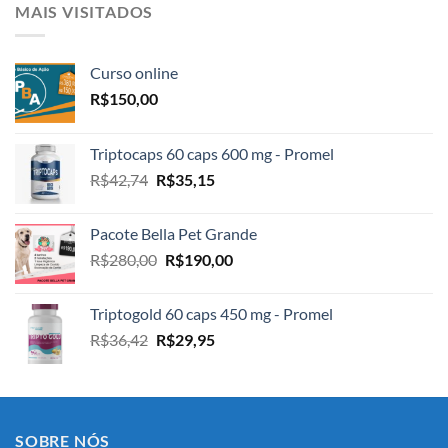
era:
é:
MAIS VISITADOS
R$33,74.
R$28,30.
Curso online
R$
150,00
Triptocaps 60 caps 600 mg - Promel
O
O
R$
42,74
R$
35,15
preço
preço
original
atual
Pacote Bella Pet Grande
era:
é:
O
O
R$
280,00
R$
190,00
R$42,74.
R$35,15.
preço
preço
original
atual
Triptogold 60 caps 450 mg - Promel
era:
é:
O
O
R$
36,42
R$
29,95
R$280,00.
R$190,00.
preço
preço
original
atual
era:
é:
R$36,42.
R$29,95.
SOBRE NÓS