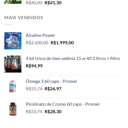
O
O
R$
45,00
R$
41,30
preço
preço
original
atual
MAIS VENDIDOS
era:
é:
R$45,00.
R$41,30.
Alcaline Power
O
O
R$
2.100,00
R$
1.999,00
preço
preço
original
atual
4 kit troca de óleo selênia 15 w 40 3 litros + filtro
era:
é:
R$
94,99
R$2.100,00.
R$1.999,00.
Ômega 3 60 caps - Promel
O
O
R$
31,74
R$
26,97
preço
preço
original
atual
Picolinato de Cromo 60 caps - Promel
era:
é:
O
O
R$
33,74
R$
28,30
R$31,74.
R$26,97.
preço
preço
original
atual