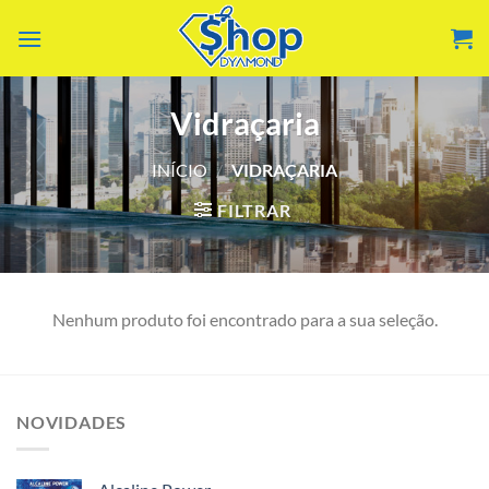
Skip
to
content
Vidraçaria
INÍCIO
/
VIDRAÇARIA
FILTRAR
Nenhum produto foi encontrado para a sua seleção.
NOVIDADES