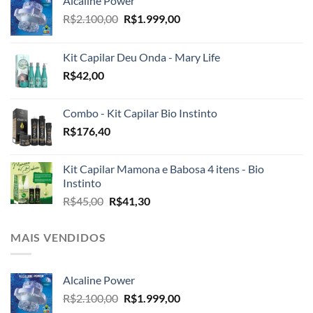
Alcaline Power
O
O
R$
2.100,00
R$
1.999,00
preço
preço
original
atual
Kit Capilar Deu Onda - Mary Life
era:
é:
R$
42,00
R$2.100,00.
R$1.999,00.
Combo - Kit Capilar Bio Instinto
R$
176,40
Kit Capilar Mamona e Babosa 4 itens - Bio
Instinto
O
O
R$
45,00
R$
41,30
preço
preço
original
atual
MAIS VENDIDOS
era:
é:
R$45,00.
R$41,30.
Alcaline Power
O
O
R$
2.100,00
R$
1.999,00
preço
preço