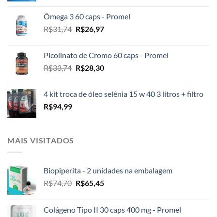
original
atual
Ômega 3 60 caps - Promel
era:
é:
O
O
R$
31,74
R$
26,97
R$2.100,00.
R$1.999,00.
preço
preço
original
atual
Picolinato de Cromo 60 caps - Promel
era:
é:
O
O
R$
33,74
R$
28,30
R$31,74.
R$26,97.
preço
preço
original
atual
4 kit troca de óleo selênia 15 w 40 3 litros + filtro
era:
é:
R$
94,99
R$33,74.
R$28,30.
MAIS VISITADOS
Biopiperita - 2 unidades na embalagem
O
O
R$
74,70
R$
65,45
preço
preço
original
atual
Colágeno Tipo II 30 caps 400 mg - Promel
era:
é: