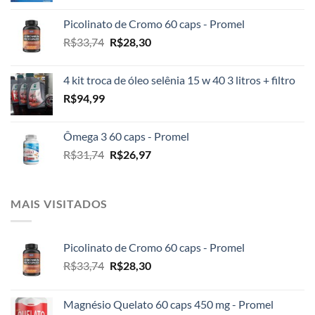
original
atual
Picolinato de Cromo 60 caps - Promel
era:
é:
O
O
R$
33,74
R$
28,30
R$2.100,00.
R$1.999,00.
preço
preço
original
atual
4 kit troca de óleo selênia 15 w 40 3 litros + filtro
era:
é:
R$
94,99
R$33,74.
R$28,30.
Ômega 3 60 caps - Promel
O
O
R$
31,74
R$
26,97
preço
preço
original
atual
era:
é:
MAIS VISITADOS
R$31,74.
R$26,97.
Picolinato de Cromo 60 caps - Promel
O
O
R$
33,74
R$
28,30
preço
preço
original
atual
Magnésio Quelato 60 caps 450 mg - Promel
era:
é: