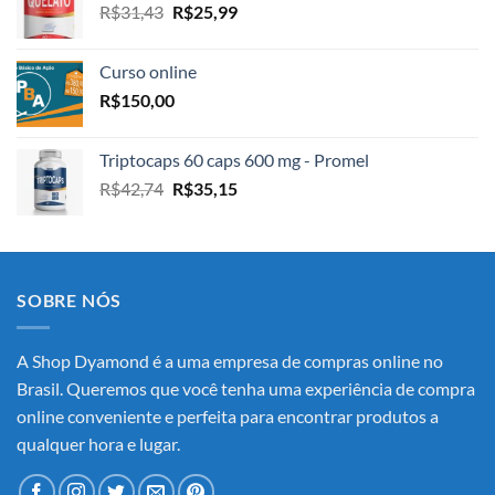
O
O
R$
31,43
R$
25,99
R$33,74.
R$28,30.
preço
preço
original
atual
Curso online
era:
é:
R$
150,00
R$31,43.
R$25,99.
Triptocaps 60 caps 600 mg - Promel
O
O
R$
42,74
R$
35,15
preço
preço
original
atual
era:
é:
R$42,74.
R$35,15.
SOBRE NÓS
A Shop Dyamond é a uma empresa de compras online no
Brasil. Queremos que você tenha uma experiência de compra
online conveniente e perfeita para encontrar produtos a
qualquer hora e lugar.