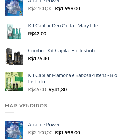
Alcaline Power
O
O
R$
2.100,00
R$
1.999,00
preço
preço
original
atual
Kit Capilar Deu Onda - Mary Life
era:
é:
R$
42,00
R$2.100,00.
R$1.999,00.
Combo - Kit Capilar Bio Instinto
R$
176,40
Kit Capilar Mamona e Babosa 4 itens - Bio
Instinto
O
O
R$
45,00
R$
41,30
preço
preço
original
atual
MAIS VENDIDOS
era:
é:
R$45,00.
R$41,30.
Alcaline Power
O
O
R$
2.100,00
R$
1.999,00
preço
preço