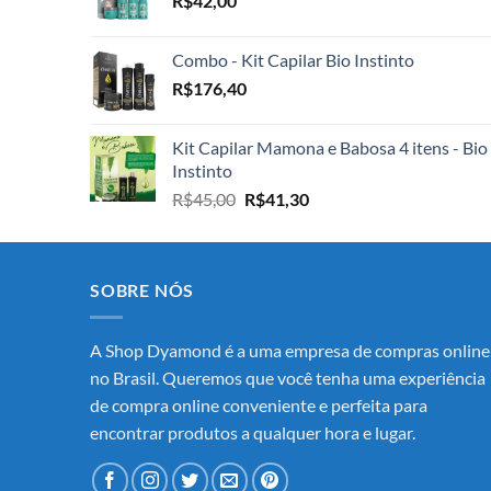
R$
42,00
R$2.100,00.
R$1.999,00.
Combo - Kit Capilar Bio Instinto
R$
176,40
Kit Capilar Mamona e Babosa 4 itens - Bio
Instinto
O
O
R$
45,00
R$
41,30
preço
preço
original
atual
era:
é:
R$45,00.
R$41,30.
SOBRE NÓS
A Shop Dyamond é a uma empresa de compras online
no Brasil. Queremos que você tenha uma experiência
de compra online conveniente e perfeita para
encontrar produtos a qualquer hora e lugar.