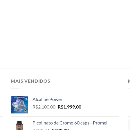
MAIS VENDIDOS
Alcaline Power
O
O
R$
2.100,00
R$
1.999,00
preço
preço
original
atual
Picolinato de Cromo 60 caps - Promel
era:
é:
O
O