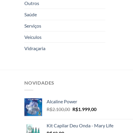
Outros
Saúde
Serviços
Veículos
Vidraçaria
NOVIDADES
Alcaline Power
O
O
R$
2.100,00
R$
1.999,00
preço
preço
original
atual
Kit Capilar Deu Onda - Mary Life
era:
é: