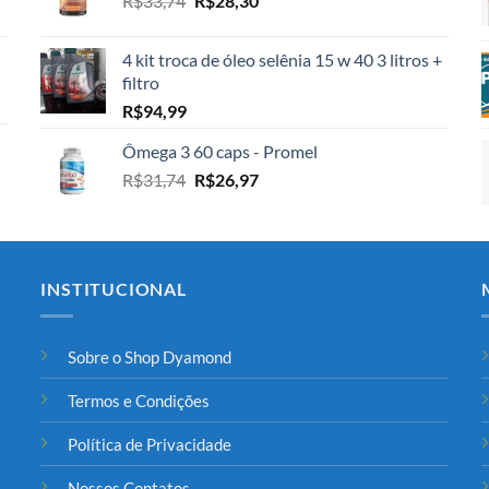
R$
33,74
R$
28,30
R$2.100,00.
R$1.999,00.
preço
preço
original
atual
4 kit troca de óleo selênia 15 w 40 3 litros +
era:
é:
filtro
R$33,74.
R$28,30.
R$
94,99
Ômega 3 60 caps - Promel
O
O
R$
31,74
R$
26,97
preço
preço
original
atual
era:
é:
R$31,74.
R$26,97.
INSTITUCIONAL
Sobre o Shop Dyamond
Termos e Condições
Política de Privacidade
Nossos Contatos