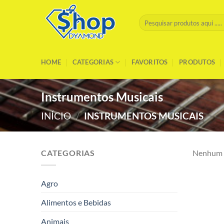
Skip
to
Pesquisar
por:
content
HOME
CATEGORIAS
FAVORITOS
PRODUTOS
Instrumentos Musicais
INÍCIO
/
INSTRUMENTOS MUSICAIS
CATEGORIAS
Nenhum p
Agro
Alimentos e Bebidas
Animais