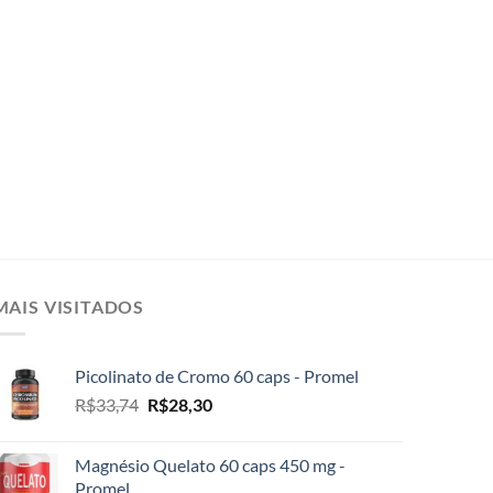
MAIS VISITADOS
Picolinato de Cromo 60 caps - Promel
O
O
R$
33,74
R$
28,30
preço
preço
original
atual
Magnésio Quelato 60 caps 450 mg -
era:
é:
Promel