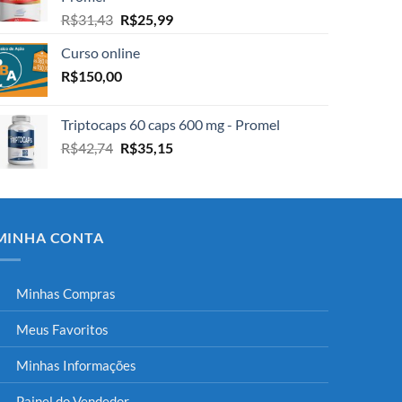
R$33,74.
R$28,30.
O
O
R$
31,43
R$
25,99
preço
preço
Curso online
original
atual
era:
é:
R$
150,00
R$31,43.
R$25,99.
Triptocaps 60 caps 600 mg - Promel
O
O
R$
42,74
R$
35,15
preço
preço
original
atual
era:
é:
R$42,74.
R$35,15.
MINHA CONTA
Minhas Compras
Meus Favoritos
Minhas Informações
Painel do Vendedor