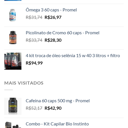
original
atual
Ômega 3 60 caps - Promel
era:
é:
O
O
R$
31,74
R$
26,97
R$2.100,00.
R$1.999,00.
preço
preço
original
atual
Picolinato de Cromo 60 caps - Promel
era:
é:
O
O
R$
33,74
R$
28,30
R$31,74.
R$26,97.
preço
preço
original
atual
4 kit troca de óleo selênia 15 w 40 3 litros + filtro
era:
é:
R$
94,99
R$33,74.
R$28,30.
MAIS VISITADOS
Cafeína 60 caps 500 mg - Promel
O
O
R$
52,17
R$
42,90
preço
preço
original
atual
Combo - Kit Capilar Bio Instinto
era:
é: