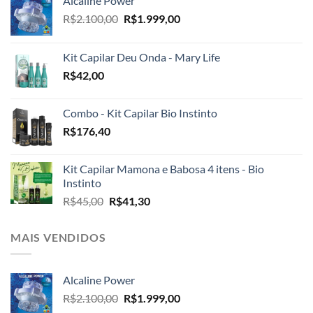
Alcaline Power
O
O
R$
2.100,00
R$
1.999,00
preço
preço
original
atual
Kit Capilar Deu Onda - Mary Life
era:
é:
R$
42,00
R$2.100,00.
R$1.999,00.
Combo - Kit Capilar Bio Instinto
R$
176,40
Kit Capilar Mamona e Babosa 4 itens - Bio
Instinto
O
O
R$
45,00
R$
41,30
preço
preço
original
atual
MAIS VENDIDOS
era:
é:
R$45,00.
R$41,30.
Alcaline Power
O
O
R$
2.100,00
R$
1.999,00
preço
preço