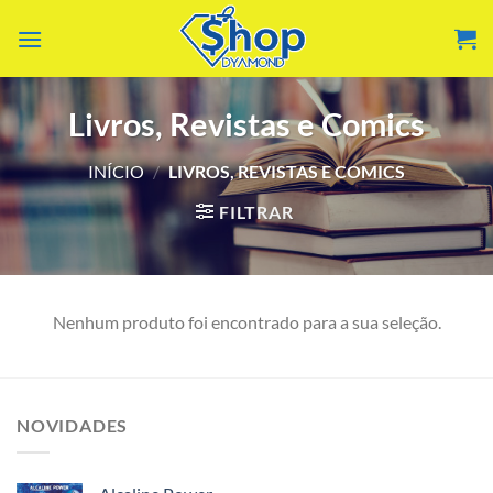
Skip
to
content
Livros, Revistas e Comics
INÍCIO
/
LIVROS, REVISTAS E COMICS
FILTRAR
Nenhum produto foi encontrado para a sua seleção.
NOVIDADES