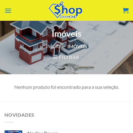
Skip
to
content
Imóveis
INÍCIO
/
IMÓVEIS
FILTRAR
Nenhum produto foi encontrado para a sua seleção.
NOVIDADES