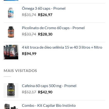
original
atual
Ômega 3 60 caps - Promel
era:
é:
O
O
R$
31,74
R$
26,97
R$2.100,00.
R$1.999,00.
preço
preço
original
atual
Picolinato de Cromo 60 caps - Promel
era:
é:
O
O
R$
33,74
R$
28,30
R$31,74.
R$26,97.
preço
preço
original
atual
4 kit troca de óleo selênia 15 w 40 3 litros + filtro
era:
é:
R$
94,99
R$33,74.
R$28,30.
MAIS VISITADOS
Cafeína 60 caps 500 mg - Promel
O
O
R$
52,17
R$
42,90
preço
preço
original
atual
Combo - Kit Capilar Bio Instinto
era:
é: