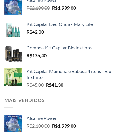
Alcaline Power
O
O
R$
2.100,00
R$
1.999,00
preço
preço
original
atual
Kit Capilar Deu Onda - Mary Life
era:
é:
R$
42,00
R$2.100,00.
R$1.999,00.
Combo - Kit Capilar Bio Instinto
R$
176,40
Kit Capilar Mamona e Babosa 4 itens - Bio
Instinto
O
O
R$
45,00
R$
41,30
preço
preço
original
atual
MAIS VENDIDOS
era:
é:
R$45,00.
R$41,30.
Alcaline Power
O
O
R$
2.100,00
R$
1.999,00
preço
preço