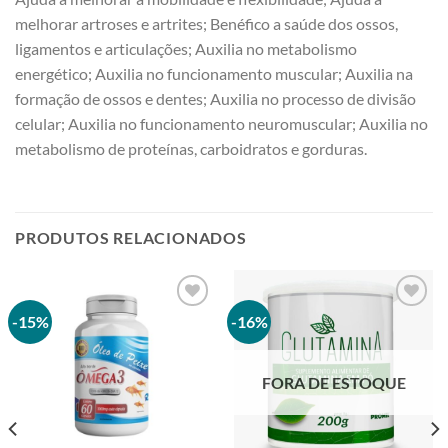
melhorar artroses e artrites; Benéfico a saúde dos ossos,
ligamentos e articulações; Auxilia no metabolismo
energético; Auxilia no funcionamento muscular; Auxilia na
formação de ossos e dentes; Auxilia no processo de divisão
celular; Auxilia no funcionamento neuromuscular; Auxilia no
metabolismo de proteínas, carboidratos e gorduras.
PRODUTOS RELACIONADOS
-15%
-16%
Adicionar
Adicionar
à lista de
à lista de
FORA DE ESTOQUE
desejos
desejos