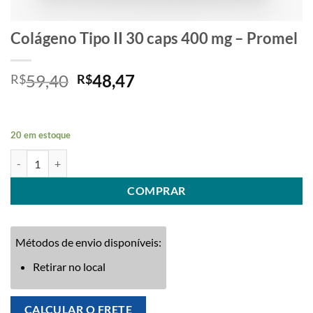
Colágeno Tipo II 30 caps 400 mg – Promel
O
O
59,40
48,47
R$
R$
preço
preço
original
atual
era:
é:
20 em estoque
R$59,40.
R$48,47.
Colágeno Tipo II 30 caps 400 mg - Promel quantidade
COMPRAR
Métodos de envio disponíveis:
Retirar no local
CALCULAR O FRETE