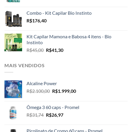
Combo - Kit Capilar Bio Instinto
R$
176,40
Kit Capilar Mamona e Babosa 4 itens - Bio
Instinto
O
O
R$
45,00
R$
41,30
preço
preço
original
atual
MAIS VENDIDOS
era:
é:
R$45,00.
R$41,30.
Alcaline Power
O
O
R$
2.100,00
R$
1.999,00
preço
preço
original
atual
Ômega 3 60 caps - Promel
era:
é:
O
O
R$
31,74
R$
26,97
R$2.100,00.
R$1.999,00.
preço
preço
original
atual
Picolinato de Cromo 60 caps - Promel