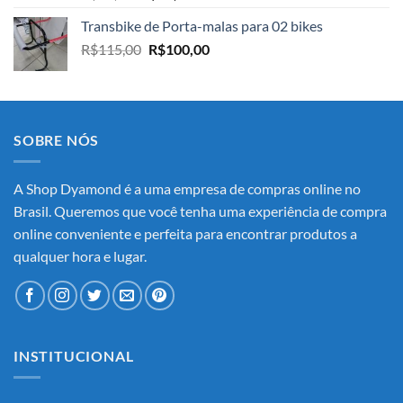
preço
preço
Transbike de Porta-malas para 02 bikes
original
atual
O
O
R$
115,00
era:
R$
100,00
é:
preço
preço
R$45,00.
R$41,30.
original
atual
era:
é:
R$115,00.
R$100,00.
SOBRE NÓS
A Shop Dyamond é a uma empresa de compras online no
Brasil. Queremos que você tenha uma experiência de compra
online conveniente e perfeita para encontrar produtos a
qualquer hora e lugar.
INSTITUCIONAL