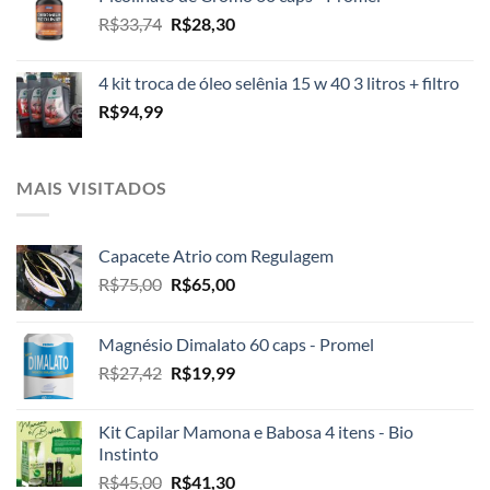
era:
é:
O
O
R$
33,74
R$
28,30
R$31,74.
R$26,97.
preço
preço
original
atual
4 kit troca de óleo selênia 15 w 40 3 litros + filtro
era:
é:
R$
94,99
R$33,74.
R$28,30.
MAIS VISITADOS
Capacete Atrio com Regulagem
O
O
R$
75,00
R$
65,00
preço
preço
original
atual
Magnésio Dimalato 60 caps - Promel
era:
é:
O
O
R$
27,42
R$
19,99
R$75,00.
R$65,00.
preço
preço
original
atual
Kit Capilar Mamona e Babosa 4 itens - Bio
era:
é:
Instinto
R$27,42.
R$19,99.
O
O
R$
45,00
R$
41,30