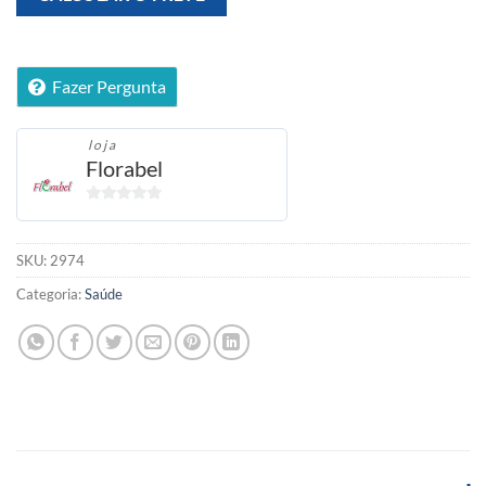
Fazer Pergunta
loja
Florabel
0
fora
de
SKU:
2974
5
Categoria:
Saúde