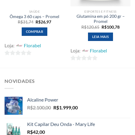
SAÚDE
ESPORTES E FITNESS
Glutamina em pó 200 gr –
Ômega 3 60 caps – Promel
Promel
O
O
R$
31,74
R$
26,97
preço
preço
O
O
R$
120,65
R$
100,78
original
atual
preço
preço
COMPRAR
era:
é:
original
atual
LEIA MAIS
R$31,74.
R$26,97.
era:
é:
.
R$120,65.
R$100,7
Loja:
Florabel
Loja:
Florabel
0
0
fora
fora
de
de
NOVIDADES
5
5
Alcaline Power
O
O
R$
2.100,00
R$
1.999,00
preço
preço
original
atual
Kit Capilar Deu Onda - Mary Life
era:
é:
R$
42,00
R$2.100,00.
R$1.999,00.