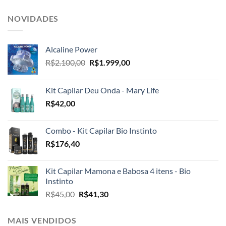
NOVIDADES
Alcaline Power
O
O
R$
2.100,00
R$
1.999,00
preço
preço
original
atual
Kit Capilar Deu Onda - Mary Life
era:
é:
R$
42,00
R$2.100,00.
R$1.999,00.
Combo - Kit Capilar Bio Instinto
R$
176,40
Kit Capilar Mamona e Babosa 4 itens - Bio
Instinto
O
O
R$
45,00
R$
41,30
preço
preço
original
atual
MAIS VENDIDOS
era:
é: