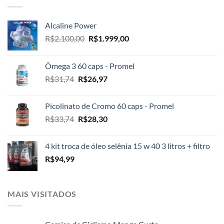
R$45,00.
R$41,30.
Alcaline Power
O
O
R$
2.100,00
R$
1.999,00
preço
preço
original
atual
Ômega 3 60 caps - Promel
era:
é:
O
O
R$
31,74
R$
26,97
R$2.100,00.
R$1.999,00.
preço
preço
original
atual
Picolinato de Cromo 60 caps - Promel
era:
é:
O
O
R$
33,74
R$
28,30
R$31,74.
R$26,97.
preço
preço
original
atual
4 kit troca de óleo selênia 15 w 40 3 litros + filtro
era:
é:
R$
94,99
R$33,74.
R$28,30.
MAIS VISITADOS