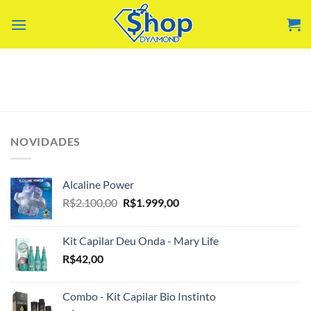
Skip
to
content
NOVIDADES
Alcaline Power
O
O
R$
2.100,00
R$
1.999,00
preço
preço
original
atual
Kit Capilar Deu Onda - Mary Life
era:
é:
R$
42,00
R$2.100,00.
R$1.999,00.
Combo - Kit Capilar Bio Instinto