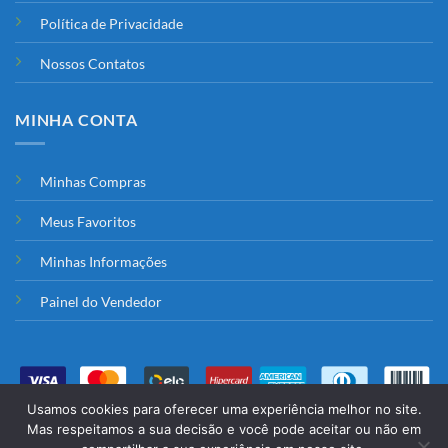
Política de Privacidade
Nossos Contatos
MINHA CONTA
Minhas Compras
Meus Favoritos
Minhas Informações
Painel do Vendedor
Usamos cookies para oferecer uma experiência melhor no site.
HOME
CATEGORIAS
FAVORITOS
PRODUTOS
LOJAS
VENDER
Mas respeitamos a sua decisão e você pode aceitar ou não em
CONTATO