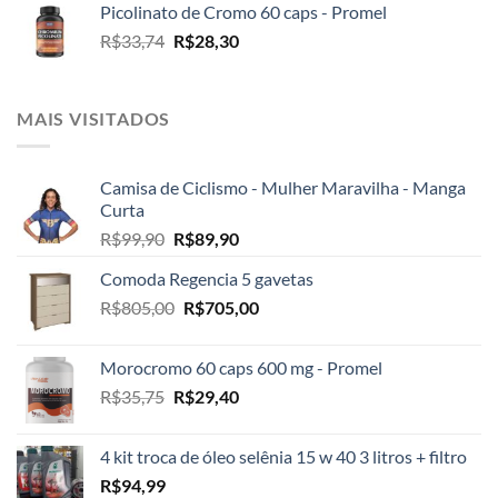
Picolinato de Cromo 60 caps - Promel
era:
é:
O
O
R$
33,74
R$
28,30
R$31,74.
R$26,97.
preço
preço
original
atual
era:
é:
MAIS VISITADOS
R$33,74.
R$28,30.
Camisa de Ciclismo - Mulher Maravilha - Manga
Curta
O
O
R$
99,90
R$
89,90
preço
preço
Comoda Regencia 5 gavetas
original
atual
O
O
R$
805,00
era:
R$
705,00
é:
preço
preço
R$99,90.
R$89,90.
original
atual
Morocromo 60 caps 600 mg - Promel
era:
é:
O
O
R$
35,75
R$
29,40
R$805,00.
R$705,00.
preço
preço
original
atual
4 kit troca de óleo selênia 15 w 40 3 litros + filtro
era:
é:
R$
94,99
R$35,75.
R$29,40.