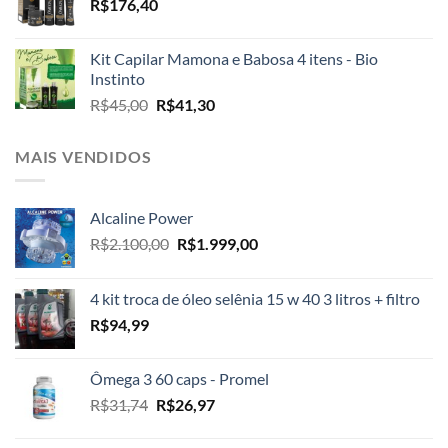
R$
176,40
Kit Capilar Mamona e Babosa 4 itens - Bio
Instinto
O
O
R$
45,00
R$
41,30
preço
preço
original
atual
MAIS VENDIDOS
era:
é:
R$45,00.
R$41,30.
Alcaline Power
O
O
R$
2.100,00
R$
1.999,00
preço
preço
original
atual
4 kit troca de óleo selênia 15 w 40 3 litros + filtro
era:
é:
R$
94,99
R$2.100,00.
R$1.999,00.
Ômega 3 60 caps - Promel
O
O
R$
31,74
R$
26,97
preço
preço
original
atual