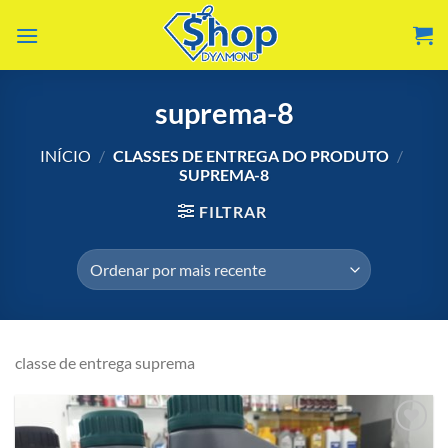
Skip
to
content
suprema-8
INÍCIO
/
CLASSES DE ENTREGA DO PRODUTO
/
SUPREMA-8
FILTRAR
classe de entrega suprema