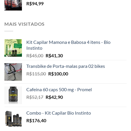
R$
94,99
R$33,74.
R$28,30.
MAIS VISITADOS
Kit Capilar Mamona e Babosa 4 itens - Bio
Instinto
O
O
R$
45,00
R$
41,30
preço
preço
Transbike de Porta-malas para 02 bikes
original
atual
O
O
R$
115,00
era:
R$
100,00
é:
preço
preço
R$45,00.
R$41,30.
original
atual
Cafeína 60 caps 500 mg - Promel
era:
é:
O
O
R$
52,17
R$
42,90
R$115,00.
R$100,00.
preço
preço
original
atual
Combo - Kit Capilar Bio Instinto
era:
é:
R$
176,40
R$52,17.
R$42,90.