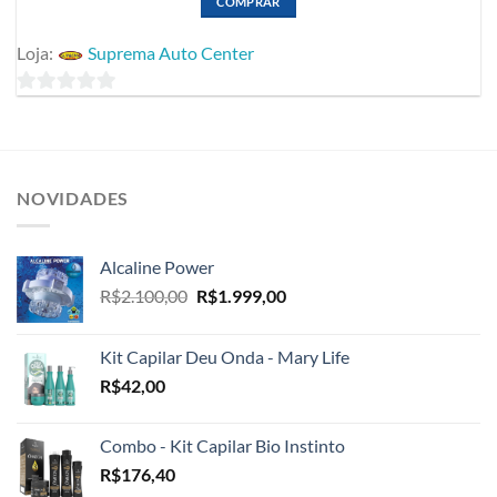
COMPRAR
Loja:
Suprema Auto Center
0
fora
de
5
NOVIDADES
Alcaline Power
O
O
R$
2.100,00
R$
1.999,00
preço
preço
original
atual
Kit Capilar Deu Onda - Mary Life
era:
é:
R$
42,00
R$2.100,00.
R$1.999,00.
Combo - Kit Capilar Bio Instinto
R$
176,40