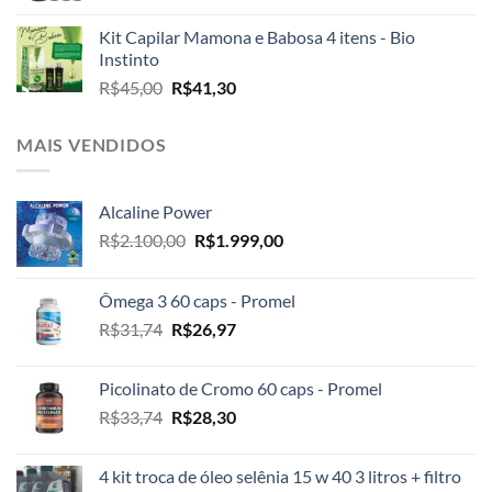
Kit Capilar Mamona e Babosa 4 itens - Bio
Instinto
O
O
R$
45,00
R$
41,30
preço
preço
original
atual
MAIS VENDIDOS
era:
é:
R$45,00.
R$41,30.
Alcaline Power
O
O
R$
2.100,00
R$
1.999,00
preço
preço
original
atual
Ômega 3 60 caps - Promel
era:
é:
O
O
R$
31,74
R$
26,97
R$2.100,00.
R$1.999,00.
preço
preço
original
atual
Picolinato de Cromo 60 caps - Promel
era:
é:
O
O
R$
33,74
R$
28,30
R$31,74.
R$26,97.
preço
preço
original
atual
4 kit troca de óleo selênia 15 w 40 3 litros + filtro
era:
é: