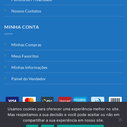
Nossos Contatos
MINHA CONTA
Minhas Compras
Meus Favoritos
Minhas Informações
Painel do Vendedor
Usamos cookies para oferecer uma experiência melhor no site.
HOME
CATEGORIAS
FAVORITOS
PRODUTOS
LOJAS
VENDER
Mas respeitamos a sua decisão e você pode aceitar ou não em
CONTATO
compartilhar a sua experiência em nosso site.
2026 © Todos os direitos reservados a
Shop Dyamond