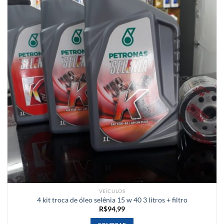
Adicionar
à lista de
desejos
VEÍCULOS
4 kit troca de óleo selênia 15 w 40 3 litros + filtro
R$
94,99